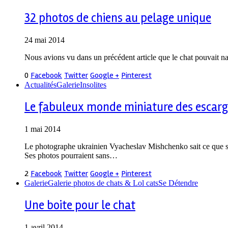
32 photos de chiens au pelage unique
24 mai 2014
Nous avions vu dans un précédent article que le chat pouvait n
0
Facebook
Twitter
Google +
Pinterest
Actualités
Galerie
Insolites
Le fabuleux monde miniature des escar
1 mai 2014
Le photographe ukrainien Vyacheslav Mishchenko sait ce que si
Ses photos pourraient sans…
2
Facebook
Twitter
Google +
Pinterest
Galerie
Galerie photos de chats & Lol cats
Se Détendre
Une boite pour le chat
1 avril 2014