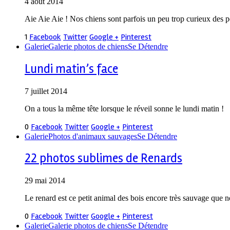
4 août 2014
Aie Aie Aie ! Nos chiens sont parfois un peu trop curieux des p
1
Facebook
Twitter
Google +
Pinterest
Galerie
Galerie photos de chiens
Se Détendre
Lundi matin’s face
7 juillet 2014
On a tous la même tête lorsque le réveil sonne le lundi matin !
0
Facebook
Twitter
Google +
Pinterest
Galerie
Photos d'animaux sauvages
Se Détendre
22 photos sublimes de Renards
29 mai 2014
Le renard est ce petit animal des bois encore très sauvage que 
0
Facebook
Twitter
Google +
Pinterest
Galerie
Galerie photos de chiens
Se Détendre