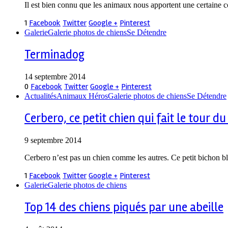
Il est bien connu que les animaux nous apportent une certaine c
1
Facebook
Twitter
Google +
Pinterest
Galerie
Galerie photos de chiens
Se Détendre
Terminadog
14 septembre 2014
0
Facebook
Twitter
Google +
Pinterest
Actualités
Animaux Héros
Galerie photos de chiens
Se Détendre
Cerbero, ce petit chien qui fait le tour 
9 septembre 2014
Cerbero n’est pas un chien comme les autres. Ce petit bichon 
1
Facebook
Twitter
Google +
Pinterest
Galerie
Galerie photos de chiens
Top 14 des chiens piqués par une abeille