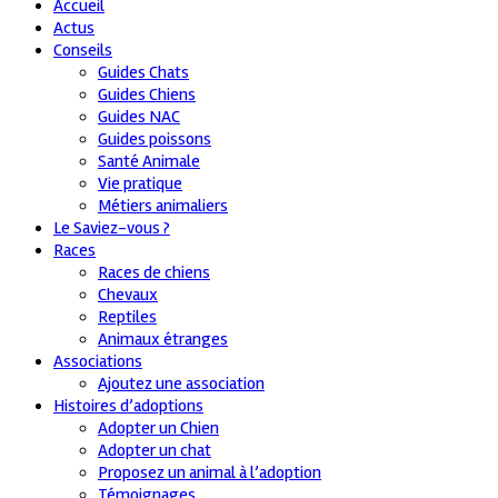
Accueil
Actus
Conseils
Guides Chats
Guides Chiens
Guides NAC
Guides poissons
Santé Animale
Vie pratique
Métiers animaliers
Le Saviez-vous ?
Races
Races de chiens
Chevaux
Reptiles
Animaux étranges
Associations
Ajoutez une association
Histoires d’adoptions
Adopter un Chien
Adopter un chat
Proposez un animal à l’adoption
Témoignages