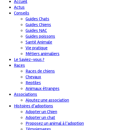
Accueil
Actus
Conseils
Guides Chats
Guides Chiens
Guides NAC
Guides poissons
Santé Animale
Vie pratique
Métiers animaliers
Le Saviez-vous ?
Races
Races de chiens
Chevaux
Reptiles
Animaux étranges
Associations
Ajoutez une association
Histoires d’adoptions
Adopter un Chien
Adopter un chat
Proposez un animal à l’adoption
Témoignages