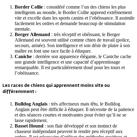
Border Collie
: considéré comme l’un des chiens les plus
intelligents au monde, le Border Collie apprend extrêmement
vite et excelle dans les sports canins et l’obéissance. Il assimile
facilement les ordres et demande beaucoup de stimulation
mentale.
Berger Allemand
: très réceptif et obéissant, le Berger
Allemand est souvent utilisé comme chien de travail (police,
secours, armée). Son intelligence et son désir de plaire à son
maître en font une race facile à éduquer.
Caniche
: derrière son apparence élégante, le Caniche cache
une grande intelligence et une capacité d’apprentissage
remarquable. Il est particulièrement doué pour les tours et
l’obéissance.
Les races de chiens qui apprennent moins vite ou
différemment :
Bulldog Anglais
: très affectueux mais têtu, le Bulldog
Anglais peut être difficile à éduquer. Il nécessite de la patience
et des séances courtes et motivantes pour éviter qu’il ne se
lasse rapidement.
Basset Hound
: son flair développé et son instinct de
chasseur indépendant peuvent le rendre peu réceptif aux
ordres. Il est nécessaire d’utiliser des méthodes positives et