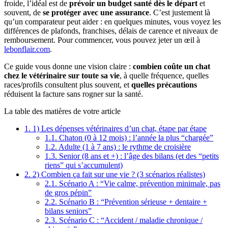
froide, l’idéal est de
prévoir un budget santé dès le départ
et
souvent, de
se protéger avec une assurance
. C’est justement là
qu’un comparateur peut aider : en quelques minutes, vous voyez les
différences de plafonds, franchises, délais de carence et niveaux de
remboursement. Pour commencer, vous pouvez jeter un œil à
lebonflair.com
.
Ce guide vous donne une vision claire :
combien coûte un chat
chez le vétérinaire sur toute sa vie
, à quelle fréquence, quelles
races/profils consultent plus souvent, et
quelles précautions
réduisent la facture sans rogner sur la santé.
La table des matières de votre article
1.
1) Les dépenses vétérinaires d’un chat, étape par étape
1.1.
Chaton (0 à 12 mois) : l’année la plus “chargée”
1.2.
Adulte (1 à 7 ans) : le rythme de croisière
1.3.
Senior (8 ans et +) : l’âge des bilans (et des “petits
riens” qui s’accumulent)
2.
2) Combien ça fait sur une vie ? (3 scénarios réalistes)
2.1.
Scénario A : “Vie calme, prévention minimale, pas
de gros pépin”
2.2.
Scénario B : “Prévention sérieuse + dentaire +
bilans seniors”
2.3.
Scénario C : “Accident / maladie chronique /