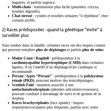
bagarres, et parfois urgence.
Multi-chats
: transmission plus facile (parasites, coryza,
troubles digestifs).
Chat stressé
: cystites et troubles urinaires “à répétition” chez
certains profils.
2) Races prédisposées : quand la génétique “invite” à
surveiller plus
Sans tomber dans la fatalité, certaines races ont des risques connus
qui peuvent entraîner
plus de dépistages
et parfois
plus de soins
.
Maine Coon / Ragdoll
: prédisposition à la
cardiomyopathie hypertrophique (CMH)
dans certaines
lignées, d’où l’intérêt d’un dépistage/écho cardiaque si
recommandé.
Persan / types “Persan”
: prédisposition à la
polykystose
rénale (PKD)
, pouvant motiver des tests/dépistages.
Scottish Fold
: mutation associée à une
ostéochondrodysplasie
(atteintes articulaires/osseuses),
pouvant conduire à davantage de suivi et de gestion de la
douleur.
Races brachycéphales
(face aplatie) : risques
respiratoires/oculaires plus fréquents, parfois avec soins