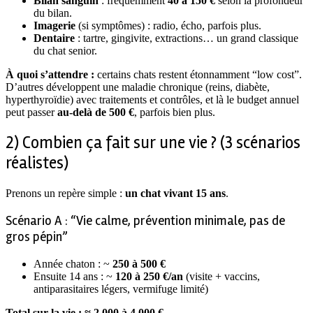
Bilan sanguin
: fréquemment
40 à 150 €
selon la profondeur
du bilan.
Imagerie
(si symptômes) : radio, écho, parfois plus.
Dentaire
: tartre, gingivite, extractions… un grand classique
du chat senior.
À quoi s’attendre :
certains chats restent étonnamment “low cost”.
D’autres développent une maladie chronique (reins, diabète,
hyperthyroïdie) avec traitements et contrôles, et là le budget annuel
peut passer
au-delà de 500 €
, parfois bien plus.
2) Combien ça fait sur une vie ? (3 scénarios
réalistes)
Prenons un repère simple :
un chat vivant 15 ans
.
Scénario A : “Vie calme, prévention minimale, pas de
gros pépin”
Année chaton : ~
250 à 500 €
Ensuite 14 ans : ~
120 à 250 €/an
(visite + vaccins,
antiparasitaires légers, vermifuge limité)
Total sur la vie :
≈ 2 000 à 4 000 €