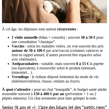
À cet âge, les dépenses sont surtout
récurrentes
:
1 visite annuelle
(bilan + conseils) : souvent
30 à 50 €
pour
une consultation “classique”.
Vaccins
: selon les maladies visées, on voit souvent des prix
autour de 50 à 100 €
par acte/vaccin (certaines valences se
font en rappel annuel, d’autres peuvent être espacées selon
avis vétérinaire).
Antiparasitaires
: variable, mais souvent
8 à 15 €
la pipette
(ou équivalent), à renouveler selon le produit (mensuel,
trimestriel…).
Vermifuge
: le rythme dépend fortement du mode de vie
(intérieur/extérieur, chasse, enfants au foyer).
À quoi s’attendre :
pour un chat “tranquille”, le budget santé adulte
ressemble souvent à
150 à 400 € par an
(prévention + 1 ou 2
pépins mineurs). Un chat aventurier peut faire grimper la note.
Senior (8 ans et +) : l’âge des bilans (et des “petits riens”