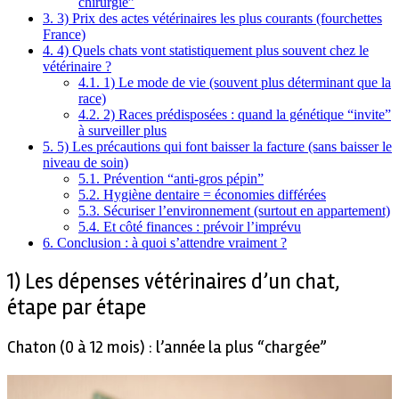
chirurgie”
3.
3) Prix des actes vétérinaires les plus courants (fourchettes
France)
4.
4) Quels chats vont statistiquement plus souvent chez le
vétérinaire ?
4.1.
1) Le mode de vie (souvent plus déterminant que la
race)
4.2.
2) Races prédisposées : quand la génétique “invite”
à surveiller plus
5.
5) Les précautions qui font baisser la facture (sans baisser le
niveau de soin)
5.1.
Prévention “anti-gros pépin”
5.2.
Hygiène dentaire = économies différées
5.3.
Sécuriser l’environnement (surtout en appartement)
5.4.
Et côté finances : prévoir l’imprévu
6.
Conclusion : à quoi s’attendre vraiment ?
1) Les dépenses vétérinaires d’un chat,
étape par étape
Chaton (0 à 12 mois) : l’année la plus “chargée”