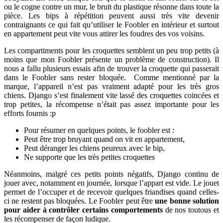
ou le cogne contre un mur, le bruit du plastique résonne dans toute la
pièce. Les bips à répétition peuvent aussi très vite devenir
contraignants ce qui fait qu’utiliser le Foobler en intérieur et surtout
en appartement peut vite vous attirer les foudres des vos voisins.
Les compartiments pour les croquettes semblent un peu trop petits (à
moins que mon Foobler présente un problème de construction). Il
nous a fallu plusieurs essais afin de trouver la croquette qui passerait
dans le Foobler sans rester bloquée. Comme mentionné par la
marque, l’appareil n’est pas vraiment adapté pour les très gros
chiens. Django s’est finalement vite lassé des croquettes coincées et
trop petites, la récompense n’était pas assez importante pour les
efforts fournis :p
Pour résumer en quelques points, le foobler est :
Peut être trop bruyant quand on vit en appartement,
Peut déranger les chiens peureux avec le bip,
Ne supporte que les très petites croquettes
Néanmoins, malgré ces petits points négatifs, Django continu de
jouer avec, notamment en journée, lorsque l’appart est vide. Le jouet
permet de l’occuper et de recevoir quelques friandises quand celles-
ci ne restent pas bloquées. Le Foobler peut être
une bonne solution
pour aider à contrôler certains comportements
de nos toutous et
les récompenser de façon ludique.