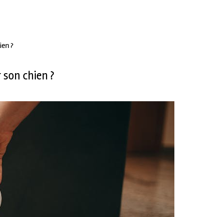
ien ?
 son chien ?