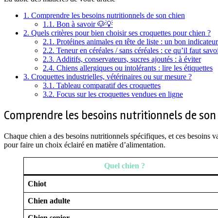
1.
Comprendre les besoins nutritionnels de son chien
1.1.
Bon à savoir 🐶💡
2.
Quels critères pour bien choisir ses croquettes pour chien ?
2.1.
Protéines animales en tête de liste : un bon indicateur
2.2.
Teneur en céréales / sans céréales : ce qu’il faut savo
2.3.
Additifs, conservateurs, sucres ajoutés : à éviter
2.4.
Chiens allergiques ou intolérants : lire les étiquettes
3.
Croquettes industrielles, vétérinaires ou sur mesure ?
3.1.
Tableau comparatif des croquettes
3.2.
Focus sur les croquettes vendues en ligne
Comprendre les besoins nutritionnels de son
Chaque chien a des besoins nutritionnels spécifiques, et ces besoins va
pour faire un choix éclairé en matière d’alimentation.
Quel chien ?
Chiot
Chien adulte
Chien senior