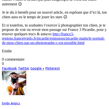
autrement 😉
Je te dis à bientôt pour un nouvel article, en espérant que d’ici là, ton
chien aura eu le temps de jouer les stars 😉
Et si toutefois, tu souhaites t’exercer à photographier ton chien, je te
propose de voir ou revoir mon passage sur France 3 Picardie, pour y
trouver quelques trucs & astuces
http://france3-
regions.francetvinfo.fr/picardie/emissions/picardie-matin/le-portrait-
de-mon-chien-par-un-photographe-c-est-possible.html
Emilie
0 commentaire
0
Facebook
Twitter
Google +
Pinterest
Emilie Anipics