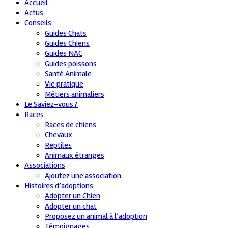
Accueil
Actus
Conseils
Guides Chats
Guides Chiens
Guides NAC
Guides poissons
Santé Animale
Vie pratique
Métiers animaliers
Le Saviez-vous ?
Races
Races de chiens
Chevaux
Reptiles
Animaux étranges
Associations
Ajoutez une association
Histoires d’adoptions
Adopter un Chien
Adopter un chat
Proposez un animal à l’adoption
Témoignages