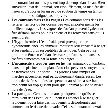
un courant fort ou s’ils passent trop de temps dans l’eau. Bien
surveiller l’état de l’animal, son essoufflement, sa manière de
nager et d’apporter lui un peu de soutien de temps en temps
pour qu’il ne se fatigue pas trop vite.
Les courants forts et les vagues
Les courants forts dans les
rivières, les lacs ou les océans peuvent emporter même les
meilleurs nageurs. Les vagues de l’océan peuvent également
être déstabilisantes pour les chiens et les renverser sans qu’ils
soient prêts.
L’hypothermie
: L’eau froide peut provoquer une
hypothermie chez les animaux, réduisant leur capacité à nager
et les rendant plus susceptibles de se noyer. Cela peut se
produire même en été dans les eaux profondes ou dans les
rivières alimentées par la fonte des neiges.
L’incapacité à trouver une sortie
: les animaux qui tombent
dans une piscine ou un plan d’eau clos peuvent se noyer s’ils
ne trouvent pas une sortie. Les piscines sans rampes ou
marches accessibles sont particulièrement dangereuses. Les
bords de rivières ou des lacs peuvent aussi être assez haut,
trop pentu ou trop glissant pour que l’animal puisse se hisser
hors de l’eau.
La panique
: Certains animaux paniquent lorsqu’ils se
retrouvent dans l’eau, ce qui peut les amener à se fatiguer
rapidement ou à faire des mouvements désordonnés qui
augmentent le risque de noyade. Cela est d’autant plus vrai