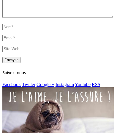
Suivez-nous
Facebook
Twitter
Google +
Instagram
Youtube
RSS