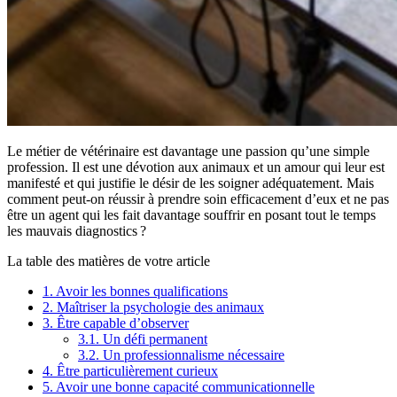
Le métier de vétérinaire est davantage une passion qu’une simple
profession. Il est une dévotion aux animaux et un amour qui leur est
manifesté et qui justifie le désir de les soigner adéquatement. Mais
comment peut-on réussir à prendre soin efficacement d’eux et ne pas
être un agent qui les fait davantage souffrir en posant tout le temps
les mauvais diagnostics ?
La table des matières de votre article
1.
Avoir les bonnes qualifications
2.
Maîtriser la psychologie des animaux
3.
Être capable d’observer
3.1.
Un défi permanent
3.2.
Un professionnalisme nécessaire
4.
Être particulièrement curieux
5.
Avoir une bonne capacité communicationnelle