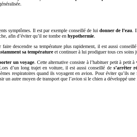
généralisée.
rents symptômes. Il est par exemple conseillé de lui
donner de l’eau
. 
îche, afin d’éviter qu’il ne tombe en
hypothermie
.
our faire descendre sa température plus rapidement, il est aussi conseil
onstamment sa température
et continuer à lui prodiguer tous ces soins
pporter un voyage
. Cette alternative consiste à l’habituer petit à peti
Lors d’un long trajet en voiture, il est aussi conseillé de
s’arrêter r
lèmes respiratoires quand ils voyagent en avion. Pour éviter qu’ils ne fa
sir un autre moyen de transport que l’avion si le chien a développé une 