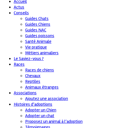
Accueil
Actus
Conseils
Guides Chats
Guides Chiens
Guides NAC
Guides poissons
Santé Animale
Vie pratique
Métiers animaliers
Le Saviez-vous ?
Races
Races de chiens
Chevaux
Reptiles
Animaux étranges
Associations
Ajoutez une association
Histoires d’adoptions
Adopter un Chien
Adopter un chat
Proposez un animal à l’adoption
Témoignages