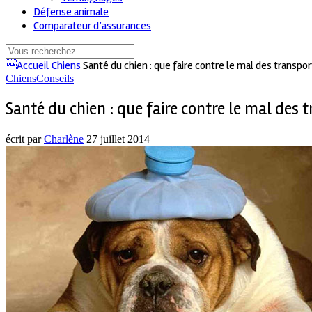
Défense animale
Comparateur d’assurances
Accueil
Chiens
Santé du chien : que faire contre le mal des transpor
Chiens
Conseils
Santé du chien : que faire contre le mal des 
écrit par
Charlène
27 juillet 2014