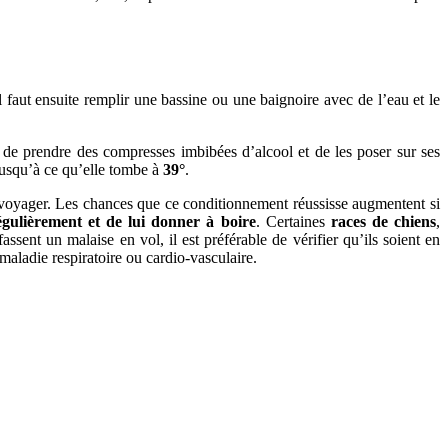
Il faut ensuite remplir une bassine ou une baignoire avec de l’eau et le
lé de prendre des compresses imbibées d’alcool et de les poser sur ses
 jusqu’à ce qu’elle tombe à
39°
.
t à voyager. Les chances que ce conditionnement réussisse augmentent si
égulièrement et de lui donner à boire
. Certaines
races de chiens
,
ssent un malaise en vol, il est préférable de vérifier qu’ils soient en
maladie respiratoire ou cardio-vasculaire.