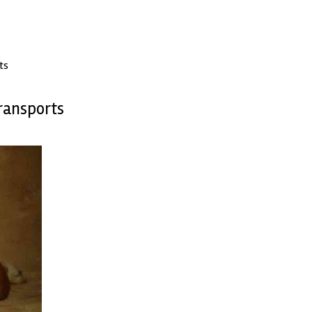
ts
transports