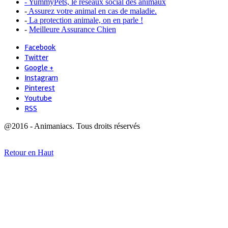
- YummyPets, le réseaux social des animaux
-
Assurez votre animal en cas de maladie.
-
La protection animale, on en parle !
-
Meilleure Assurance Chien
Facebook
Twitter
Google +
Instagram
Pinterest
Youtube
RSS
@2016 - Animaniacs. Tous droits réservés
Retour en Haut