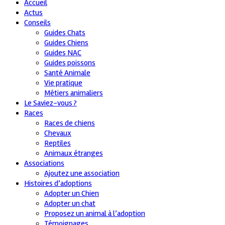
Accueil
Actus
Conseils
Guides Chats
Guides Chiens
Guides NAC
Guides poissons
Santé Animale
Vie pratique
Métiers animaliers
Le Saviez-vous ?
Races
Races de chiens
Chevaux
Reptiles
Animaux étranges
Associations
Ajoutez une association
Histoires d’adoptions
Adopter un Chien
Adopter un chat
Proposez un animal à l’adoption
Témoignages