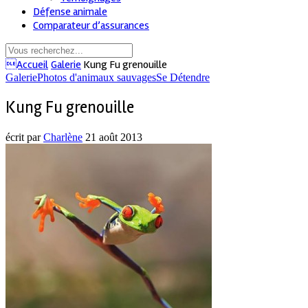
Défense animale
Comparateur d’assurances
Accueil
Galerie
Kung Fu grenouille
Galerie
Photos d'animaux sauvages
Se Détendre
Kung Fu grenouille
écrit par
Charlène
21 août 2013