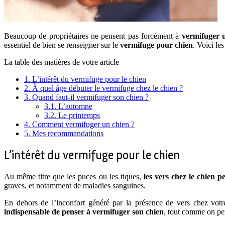
Beaucoup de propriétaires ne pensent pas forcément à
vermifuger 
essentiel de bien se renseigner sur le
vermifuge pour chien
. Voici le
La table des matières de votre article
1.
L’intérêt du vermifuge pour le chien
2.
À quel âge débuter le vermifuge chez le chien ?
3.
Quand faut-il vermifuger son chien ?
3.1.
L’automne
3.2.
Le printemps
4.
Comment vermifuger un chien ?
5.
Mes recommandations
L’intérêt du vermifuge pour le chien
Au même titre que les puces ou les tiques,
les vers chez le chien 
graves, et notamment de maladies sanguines.
En dehors de l’inconfort généré par la présence de vers chez votr
indispensable de penser à vermifuger son chien
, tout comme on pen