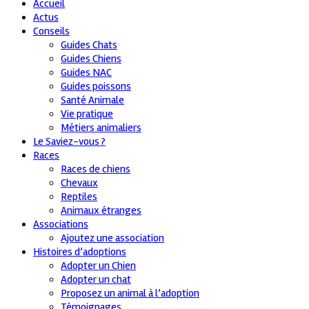
Accueil
Actus
Conseils
Guides Chats
Guides Chiens
Guides NAC
Guides poissons
Santé Animale
Vie pratique
Métiers animaliers
Le Saviez-vous ?
Races
Races de chiens
Chevaux
Reptiles
Animaux étranges
Associations
Ajoutez une association
Histoires d’adoptions
Adopter un Chien
Adopter un chat
Proposez un animal à l’adoption
Témoignages