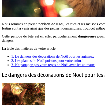
Nous sommes en pleine
période de Noël
, les rues et les maisons com
festins sont à venir ainsi que des petites gourmandises. Tout cet enth
Cette période de fête est en effet particulièrement
dangereuse pour
dangers.
La table des matières de votre article
1.
Le dangers des décorations de Noël pour les animaux
2.
Les plantes de Noël poisons pour votre animal
3.
Ne partagez pas votre repas de Noël avec les animaux
Le dangers des décorations de Noël pour le