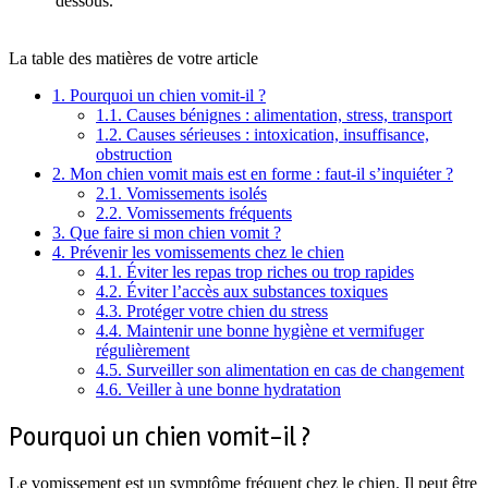
dessous.
La table des matières de votre article
1.
Pourquoi un chien vomit-il ?
1.1.
Causes bénignes : alimentation, stress, transport
1.2.
Causes sérieuses : intoxication, insuffisance,
obstruction
2.
Mon chien vomit mais est en forme : faut-il s’inquiéter ?
2.1.
Vomissements isolés
2.2.
Vomissements fréquents
3.
Que faire si mon chien vomit ?
4.
Prévenir les vomissements chez le chien
4.1.
Éviter les repas trop riches ou trop rapides
4.2.
Éviter l’accès aux substances toxiques
4.3.
Protéger votre chien du stress
4.4.
Maintenir une bonne hygiène et vermifuger
régulièrement
4.5.
Surveiller son alimentation en cas de changement
4.6.
Veiller à une bonne hydratation
Pourquoi un chien vomit-il ?
Le vomissement est un symptôme fréquent chez le chien. Il peut être