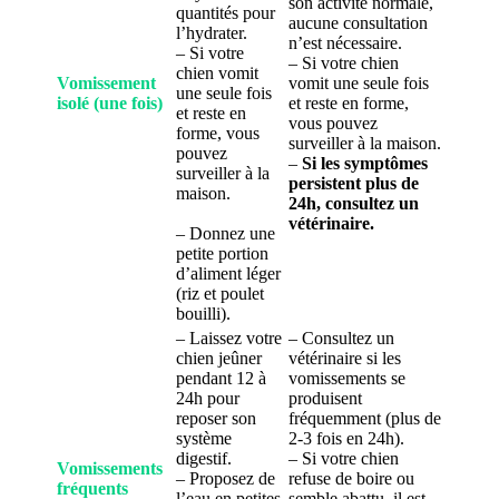
son activité normale,
quantités pour
aucune consultation
l’hydrater.
n’est nécessaire.
– Si votre
– Si votre chien
chien vomit
Vomissement
vomit une seule fois
une seule fois
isolé (une fois)
et reste en forme,
et reste en
vous pouvez
forme, vous
surveiller à la maison.
pouvez
–
Si les symptômes
surveiller à la
persistent plus de
maison.
24h, consultez un
vétérinaire.
– Donnez une
petite portion
d’aliment léger
(riz et poulet
bouilli).
– Laissez votre
– Consultez un
chien jeûner
vétérinaire si les
pendant 12 à
vomissements se
24h pour
produisent
reposer son
fréquemment (plus de
système
2-3 fois en 24h).
digestif.
– Si votre chien
Vomissements
– Proposez de
refuse de boire ou
fréquents
l’eau en petites
semble abattu, il est