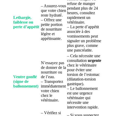
refuse de manger
– Assurez-vous
pendant plus de 24
que votre chien
heures, consultez
reste hydraté.
Lethargie,
rapidement un
– Offrez une
faiblesse ou
vétérinaire.
petite portion
perte d’appétit
– La perte d’appétit
de nourriture
associée à des
légère et
vomissements peut
appétissante.
signaler un problème
plus grave, comme
une pancréatite.
– Cela nécessite une
consultation
urgente
N’essayez pas
chez le vétérinaire
de donner de la
pour éviter une
nourriture ou
torsion de l’estomac
Ventre gonflé
de l’eau.
(dilatation-torsion
(signe de
– Transportez
gastrique).
ballonnement)
immédiatement
– Le ballonnement
votre chien
est une urgence
chez le
vétérinaire qui
vétérinaire.
nécessite une
intervention rapide.
– Vérifiez si
– Si vous suspectez