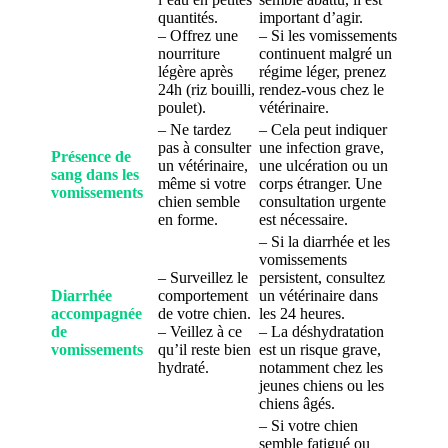
quantités.
important d’agir.
– Offrez une
– Si les vomissements
nourriture
continuent malgré un
légère après
régime léger, prenez
24h (riz bouilli,
rendez-vous chez le
poulet).
vétérinaire.
– Ne tardez
– Cela peut indiquer
pas à consulter
une infection grave,
Présence de
un vétérinaire,
une ulcération ou un
sang dans les
même si votre
corps étranger. Une
vomissements
chien semble
consultation urgente
en forme.
est nécessaire.
– Si la diarrhée et les
vomissements
– Surveillez le
persistent, consultez
Diarrhée
comportement
un vétérinaire dans
accompagnée
de votre chien.
les 24 heures.
de
– Veillez à ce
– La déshydratation
vomissements
qu’il reste bien
est un risque grave,
hydraté.
notamment chez les
jeunes chiens ou les
chiens âgés.
– Si votre chien
semble fatigué ou