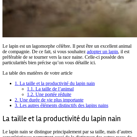
Le lapin est un lagomorphe célèbre. Il peut être un excellent animal
de compagnie. De ce fait, si vous souhaitez
adopter un lapin
, il est
préférable de se tourner vers la race naine. Celle-ci possède des
particularités bien précise qu’on vous détaille ici.
La table des matières de votre article
1.
La taille et la productivité du lapin nain
1.1.
La taille de l’animal
1.2.
Une portée réduite
2.
Une durée de vie plus importante
3.
Les autres éléments distinctifs des lapins nains
La taille et la productivité du lapin nain
Le lapin nain se distingue principalement par sa taille, mais d’autres