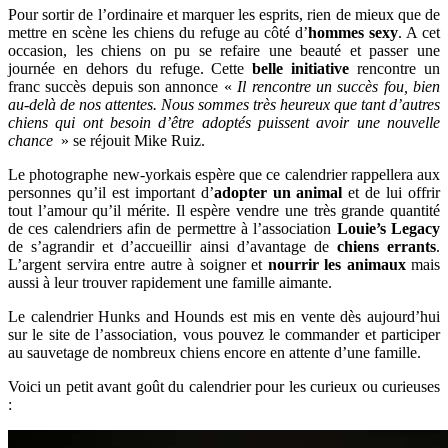
Pour sortir de l’ordinaire et marquer les esprits, rien de mieux que de
mettre en scène les chiens du refuge au côté d’
hommes sexy
. A cet
occasion, les chiens on pu se refaire une beauté et passer une
journée en dehors du refuge. Cette
belle initiative
rencontre un
franc succès depuis son annonce «
Il rencontre un succès fou, bien
au-delà de nos attentes. Nous sommes très heureux que tant d’autres
chiens qui ont besoin d’être adoptés puissent avoir une nouvelle
chance
» se réjouit Mike Ruiz.
Le photographe new-yorkais espère que ce calendrier rappellera aux
personnes qu’il est important d’
adopter un animal
et de lui offrir
tout l’amour qu’il mérite. Il espère vendre une très grande quantité
de ces calendriers afin de permettre à l’association
Louie’s Legacy
de s’agrandir et d’accueillir ainsi d’avantage de
chiens errants
.
L’argent servira entre autre à soigner et
nourrir les animaux
mais
aussi à leur trouver rapidement une famille aimante.
Le calendrier Hunks and Hounds est mis en vente dès aujourd’hui
sur le site de l’association, vous pouvez le commander et participer
au sauvetage de nombreux chiens encore en attente d’une famille.
Voici un petit avant goût du calendrier pour les curieux ou curieuses
: