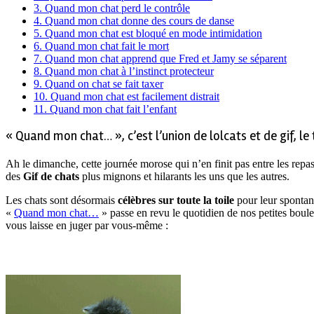
3.
Quand mon chat perd le contrôle
4.
Quand mon chat donne des cours de danse
5.
Quand mon chat est bloqué en mode intimidation
6.
Quand mon chat fait le mort
7.
Quand mon chat apprend que Fred et Jamy se séparent
8.
Quand mon chat à l’instinct protecteur
9.
Quand on chat se fait taxer
10.
Quand mon chat est facilement distrait
11.
Quand mon chat fait l’enfant
« Quand mon chat… », c’est l’union de lolcats et de gif, l
Ah le dimanche, cette journée morose qui n’en finit pas entre les repas 
des
Gif de chats
plus mignons et hilarants les uns que les autres.
Les chats sont désormais
célèbres sur toute la toile
pour leur spontanéi
«
Quand mon chat…
» passe en revu le quotidien de nos petites boul
vous laisse en juger par vous-même :