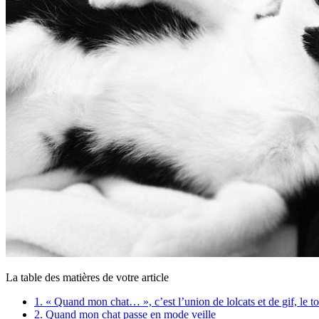
La table des matières de votre article
1.
« Quand mon chat… », c’est l’union de lolcats et de gif, le t
2.
Quand mon chat passe en mode veille