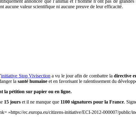
ientifiquement annoncée que l’animal et l’homme n’ont pas de grandes s
nt aucune valeur scientifique ni aucune preuve de leur efficacité.
’
initiative Stop Vivisection
a vu le jour afin de combattre la
directive 
 danger la
santé humaine
et en favorisant le ralentissement du dévelo
 la pétition sur papier ou en ligne.
que
15 jours
et il ne manque que
1100 signatures pour la France
. Sign
ink= »https://ec.europa.eu/citizens-initiative/ECI-2012-000007/public/i