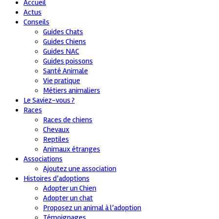
Accueil
Actus
Conseils
Guides Chats
Guides Chiens
Guides NAC
Guides poissons
Santé Animale
Vie pratique
Métiers animaliers
Le Saviez-vous ?
Races
Races de chiens
Chevaux
Reptiles
Animaux étranges
Associations
Ajoutez une association
Histoires d’adoptions
Adopter un Chien
Adopter un chat
Proposez un animal à l’adoption
Témoignages