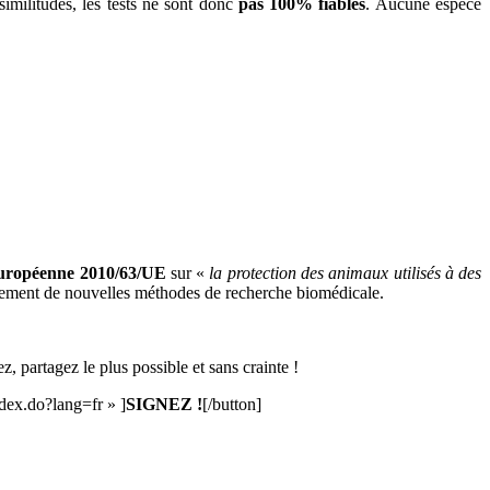
imilitudes, les tests ne sont donc
pas 100% fiables
. Aucune espèce
européenne 2010/63/UE
sur «
la protection des animaux utilisés à des
ppement de nouvelles méthodes de recherche biomédicale.
ez, partagez le plus possible et sans crainte !
ndex.do?lang=fr » ]
SIGNEZ !
[/button]