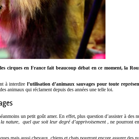
s les cirques en France fait beaucoup débat en ce moment, la Rou
nt à interdire
l’utilisation d’animaux sauvages pour toute représent
 des animaux qui réclament depuis des années une telle loi.
vages
anmoins un petit goût amer. En effet, plus question d’assister à des nu
 la nature
,
quel que soit leur degré d’apprivoisement
, ne pourront en
ques mais aussi chevaux, chiens et chats pourront encore assurer des nu