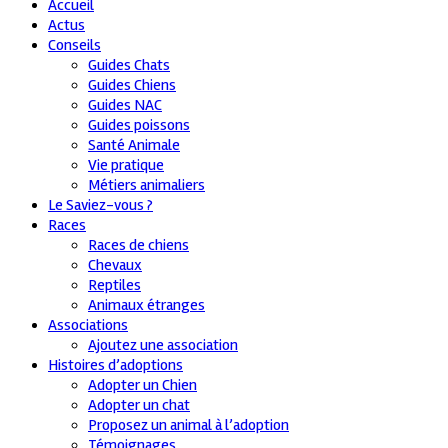
Accueil
Actus
Conseils
Guides Chats
Guides Chiens
Guides NAC
Guides poissons
Santé Animale
Vie pratique
Métiers animaliers
Le Saviez-vous ?
Races
Races de chiens
Chevaux
Reptiles
Animaux étranges
Associations
Ajoutez une association
Histoires d’adoptions
Adopter un Chien
Adopter un chat
Proposez un animal à l’adoption
Témoignages