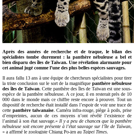
Après des années de recherche et de traque, le bilan des
spécialistes tombe durement : la panthère nébuleuse a bel et
bien disparu des îles de Taiwan. Une révélation alarmante pour
cet animal jugé comme l’une des plus belles espèces sauvages.
Il aura fallu 13 ans à une équipe de chercheurs spécialistes pour tirer
la triste conclusion sur le sort de la magnifique
panthère nébuleuse
des îles de Taïwan
. Cette panthère des îles de Taïwan est une sous-
espèce de la panthère nébuleuse. A ce jour, il en resterait près de 10
000 dans le monde mais ce chiffre reste encore à prouver. Tout un
dispositif de recherche était installé dans l’espoir de voir une trace de
cette
panthère taïwanaise
. Caméra infra-rouge, piège à poils, prise
d’empreintes, aucun de ces moyens n’ont révélé l’existence de
l’animal à son état sauvage.«
Il y a peu de chance
s
que la panthère
nébuleuse soit encore présente à l’état sauvage sur l’île de Taïwan
,
» a affirmé le zoologiste Chiang Po-jen au
Taipei Times
.