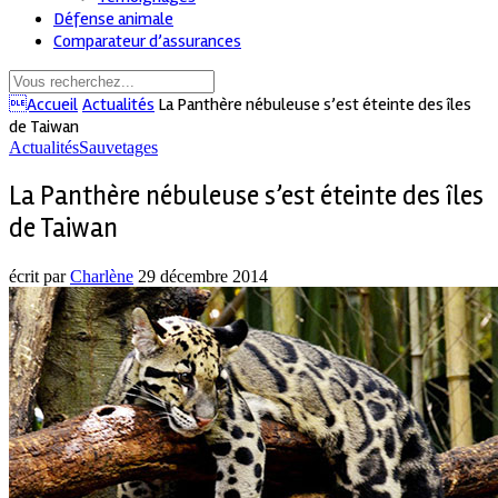
Défense animale
Comparateur d’assurances
Accueil
Actualités
La Panthère nébuleuse s’est éteinte des îles
de Taiwan
Actualités
Sauvetages
La Panthère nébuleuse s’est éteinte des îles
de Taiwan
écrit par
Charlène
29 décembre 2014