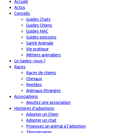
Accueil
Actus
Conseils
Guides Chats
Guides Chiens
Guides NAC
Guides poissons
Santé Animale
Vie pratique
Métiers animaliers
Le Saviez-vous ?
Races
Races de chiens
Chevaux
Reptiles
Animaux étranges
Associations
Ajoutez une association
Histoires d’adoptions
Adopter un Chien
Adopter un chat
Proposez un animal à l’adoption
Témoignages