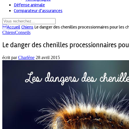
Défense animale
Comparateur d’assurances
Accueil
Chiens
Le danger des chenilles processionnaires pour les c
Chiens
Conseils
Le danger des chenilles processionnaires pou
écrit par
Charlène
28 avril 2015