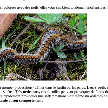
es, colorées avec des poils, elles vous semblent totalement inoffensive
 groupe (processions) défiler dans le jardin ou les parcs.
Leurs poils
, 
ites bêtes. Très
urticantes,
ces chenilles peuvent provoquer de fortes d
a rapidement provoquer une inflammations voir même un œdèmes poussan
a santé et son comportement
.