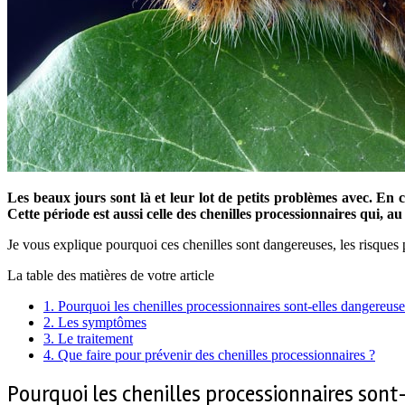
Les beaux jours sont là et leur lot de petits problèmes avec. En 
Cette période est aussi celle des chenilles processionnaires qui
Je vous explique pourquoi ces chenilles sont dangereuses, les risques 
La table des matières de votre article
1.
Pourquoi les chenilles processionnaires sont-elles dangereus
2.
Les symptômes
3.
Le traitement
4.
Que faire pour prévenir des chenilles processionnaires ?
Pourquoi les chenilles processionnaires son