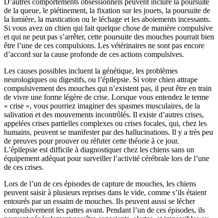
D’autres comportements obsessionnels peuvent inclure la poursuite
de la queue, le piétinement, la fixation sur les jouets, la poursuite de
la lumière, la mastication ou le léchage et les aboiements incessants.
Si vous avez un chien qui fait quelque chose de manière compulsive
et qui ne peut pas s’arrêter, cette poursuite des mouches pourrait bien
être l’une de ces compulsions. Les vétérinaires ne sont pas encore
d’accord sur la cause profonde de ces actions compulsives.
Les causes possibles incluent la génétique, les problèmes
neurologiques ou digestifs, ou l’épilepsie. Si votre chien attrape
compulsivement des mouches qui n’existent pas, il peut être en train
de vivre une forme légère de crise. Lorsque vous entendez le terme
« crise », vous pourriez imaginer des spasmes musculaires, de la
salivation et des mouvements incontrôlés. Il existe d’autres crises,
appelées crises partielles complexes ou crises focales, qui, chez les
humains, peuvent se manifester par des hallucinations. Il y a très peu
de preuves pour prouver ou réfuter cette théorie à ce jour.
L’épilepsie est difficile à diagnostiquer chez les chiens sans un
équipement adéquat pour surveiller l’activité cérébrale lors de l’une
de ces crises.
Lors de l’un de ces épisodes de capture de mouches, les chiens
peuvent saisir à plusieurs reprises dans le vide, comme s’ils étaient
entourés par un essaim de mouches. Ils peuvent aussi se lécher
compulsivement les pattes avant. Pendant l’un de ces épisodes, ils