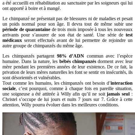
a été accueilli en réhabilitation au sanctuaire par les soigneurs qui lui
ont apporté à boire et à mangé.
Le chimpanzé ne présentait pas de blessures ni de maladies et pesait
un poids normal pour son âge. Il devra tout de même subir une
période de quarantaine
de trois mois imposée à tous les nouveaux
arrivants pour s’assurer de son état de santé. Une série de
test
médicaux
seront effectués avant de lui permettre de rejoindre un
autre groupe de chimpanzés du même âge.
Les chimpanzés partagent
98% d’ADN
commun avec l’espèce
humaine. Dans la nature, les
bébés chimpanzés
dorment avec leur
mère pendant les premières années de leur existence
.
De ce fait, la
privation de leurs mères naturelles les font se sentir en insécurités, ils
sont désorientés et vulnérables.
Tout comme les humains, les chimpanzés ont besoin d’
interaction
sociale
, c’est pourquoi, comme à chaque fois en pareille situation,
une soigneuse a été attitrée à Willy afin qu’il ne soit
jamais seul
:
Christel s’occupe de lui jours et nuits 7 jours sur 7. Grâce à cette
attention, Willy pourra évoluer dans les meilleures conditions.