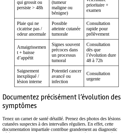
qui grossit ou
(tumeur
prioritaire +
persiste > 48h
maligne ou
examen
bénigne)
Plaie qui ne
Possible
Consultation
cicatrise pas /
atteinte cutanée
rapide pour
odeur anormale
tumorale
prélèvement
Signes souvent
Consultation
Amaigrissemen
précoces dans
dès que
t + baisse
un processus
l’évolution dure
d’appétit
tumoral
48 à 72h
Saignement
Potentiel cancer
Consultation
inexpliqué /
avancé ou
urgente
lésion interne
infection
Documentez précisément l’évolution des
symptômes
Tenez un carnet de santé détaillé. Prenez des photos des lésions
cutanées suspectes à des intervalles réguliers. En effet, cette
documentation impartiale contribue grandement au diagnostic