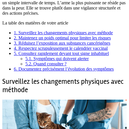
un simple intervalle de temps. L’arme la plus puissante ne réside pas
dans la peur. Elle se trouve plutôt dans une vigilance structurée et
des actions précises.
La table des matières de votre article
1.
Surveillez les changements physiques avec méthode
2.
Maintenez un poids optimal pour limiter les risques
3.
Réduisez l’exposition aux substances cancérigènes
4.
Respectez scrupuleusement le calendrier vaccinal
5.
Consultez rapidement devant tout signe inhabituel
5.1.
Symptômes qui doivent alerter
5.2.
Quand consulter ?
6.
Documentez précisément l’évolution des symptômes
Surveillez les changements physiques avec
méthode