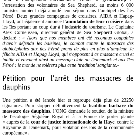
l’arrestation des volontaires de Sea Shepherd, au moins 6 000
touristes auraient déjà annulé leur séjour dans l’archipel des îles
Féroé. Deux grandes compagnies de croisières, AIDA et Hapag-
Lloyd, ont également annoncé l’
annulation de leur croisière
dans
les îles portant un coup dur à l’industrie du tourisme. Le Capitaine
Alex Cornelissen, directeur général de Sea Shepherd Global, a
déclaré : «
Alors que nos membres ont été reconnus coupables
d’avoir défendu les baleines, le combat contre le massacre des
globicéphales aux îles Féroé prend de plus en plus d’ampleur. Je
félicite AIDA et Hapag-Lloyd, qui s’opposent à ce massacre cruel et
inutile et envoient ainsi un message clair au Danemark et aux îles
Féroé : le monde ne tolèrera plus cette ‘tradition’ sanglante.
«
Pétition pour l’arrêt des massacres de
dauphins
Une pétition a été lancée hier et regroupe déjà plus de 23250
signatures. Pour stopper définitivement la
tradition barbare du
massacre des dauphins
, l’ONG demande le soutien de la ministre
de l’écologie Ségolène Royal et à la France de porter plainte
« auprès de la
cour de justice internationale de la Haye
, contre le
Royaume du Danemark, pour violation des lois de la communauté
européenne
« .