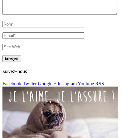
Suivez-nous
Facebook
Twitter
Google +
Instagram
Youtube
RSS