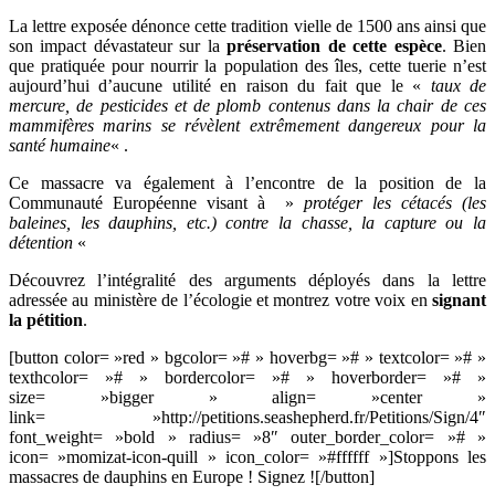
La lettre exposée dénonce cette tradition vielle de 1500 ans ainsi que
son impact dévastateur sur la
préservation de cette espèce
. Bien
que pratiquée pour nourrir la population des îles, cette tuerie n’est
aujourd’hui d’aucune utilité en raison du fait que le «
taux de
mercure, de pesticides et de plomb contenus dans la chair de ces
mammifères marins se révèlent extrêmement dangereux pour la
santé humaine
« .
Ce massacre va également à l’encontre de la position de la
Communauté Européenne visant à »
protéger les cétacés (les
baleines, les dauphins, etc.) contre la chasse, la capture ou la
détention
«
Découvrez l’intégralité des arguments déployés dans la lettre
adressée au ministère de l’écologie et montrez votre voix en
signant
la pétition
.
[button color= »red » bgcolor= »# » hoverbg= »# » textcolor= »# »
texthcolor= »# » bordercolor= »# » hoverborder= »# »
size= »bigger » align= »center »
link= »http://petitions.seashepherd.fr/Petitions/Sign/4″
font_weight= »bold » radius= »8″ outer_border_color= »# »
icon= »momizat-icon-quill » icon_color= »#ffffff »]Stoppons les
massacres de dauphins en Europe ! Signez ![/button]