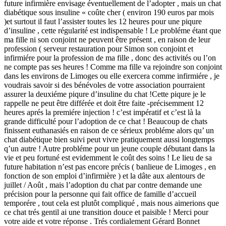
future infirmière envisage éventuellement de l’adopter , mais un chat
diabétique sous insuline « coûte cher ( environ 190 euros par mois
)et surtout il faut l’assister toutes les 12 heures pour une piqure
d’insuline , cette régularité est indispensable ! Le probléme étant que
ma fille ni son conjoint ne peuvent être présent , en raison de leur
profession ( serveur restauration pour Simon son conjoint et
infirmiére pour la profession de ma fille , donc des activités ou l’on
ne compte pas ses heures ! Comme ma fille va rejoindre son conjoint
dans les environs de Limoges ou elle exercera comme infirmiére , je
voudrais savoir si des bénévoles de votre association pourraient
assurer la deuxiéme piqure d’insuline du chat !Cette piqure je le
rappelle ne peut être différée et doit être faite -précisemment 12
heures aprés la premiére injection ! c’est impératif et c’est là la
grande difficulté pour l’adoption de ce chat ! Beaucoup de chats
finissent euthanasiés en raison de ce sérieux probléme alors qu’ un
chat diabétique bien suivi peut vivre pratiquement aussi longtemps
q’un autre ! Autre probléme pour un jeune couple débutant dans la
vie et peu fortuné est evidemment le coût des soins ! Le lieu de sa
future habitation n’est pas encore précis ( banlieue de Limoges , en
fonction de son emploi d’infirmière ) et la dâte aux alentours de
juillet / Août , mais l’adoption du chat par contre demande une
précision pour la personne qui fait office de famille d’accueil
temporére , tout cela est plutôt compliqué , mais nous aimerions que
ce chat trés gentil ai une transition douce et paisible ! Merci pour
votre aide et votre réponse . Trés cordialement Gérard Bonnet