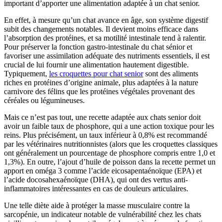
important d’apporter une alimentation adaptée à un chat senior.
En effet, à mesure qu’un chat avance en âge, son système digestif
subit des changements notables. Il devient moins efficace dans
l’absorption des protéines, et sa motilité intestinale tend à ralentir.
Pour préserver la fonction gastro-intestinale du chat sénior et
favoriser une assimilation adéquate des nutriments essentiels, il est
crucial de lui fournir une alimentation hautement digestible.
Typiquement,
les croquettes pour chat senior
sont des aliments
riches en protéines d’origine animale, plus adaptées à la nature
carnivore des félins que les protéines végétales provenant des
céréales ou légumineuses.
Mais ce n’est pas tout, une recette adaptée aux chats senior doit
avoir un faible taux de phosphore, qui a une action toxique pour les
reins. Plus précisément, un taux inférieur à 0,8% est recommandé
par les vétérinaires nutritionnistes (alors que les croquettes classiques
ont généralement un pourcentage de phosphore compris entre 1,0 et
1,3%). En outre, l’ajout d’huile de poisson dans la recette permet un
apport en oméga 3 comme l’acide eicosapentaénoïque (EPA) et
l’acide docosahexaénoïque (DHA), qui ont des vertus anti-
inflammatoires intéressantes en cas de douleurs articulaires.
Une telle diète aide à protéger la masse musculaire contre la
sarcopénie, un indicateur notable de vulnérabilité chez les chats