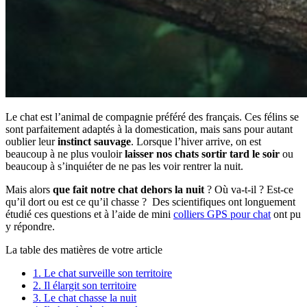
Le chat est l’animal de compagnie préféré des français. Ces félins se
sont parfaitement adaptés à la domestication, mais sans pour autant
oublier leur
instinct sauvage
. Lorsque l’hiver arrive, on est
beaucoup à ne plus vouloir
laisser nos chats sortir tard le soir
ou
beaucoup à s’inquiéter de ne pas les voir rentrer la nuit.
Mais alors
que fait notre chat dehors la nuit
? Où va-t-il ? Est-ce
qu’il dort ou est ce qu’il chasse ? Des scientifiques ont longuement
étudié ces questions et à l’aide de mini
colliers GPS pour chat
ont pu
y répondre.
La table des matières de votre article
1.
Le chat surveille son territoire
2.
Il élargit son territoire
3.
Le chat chasse la nuit