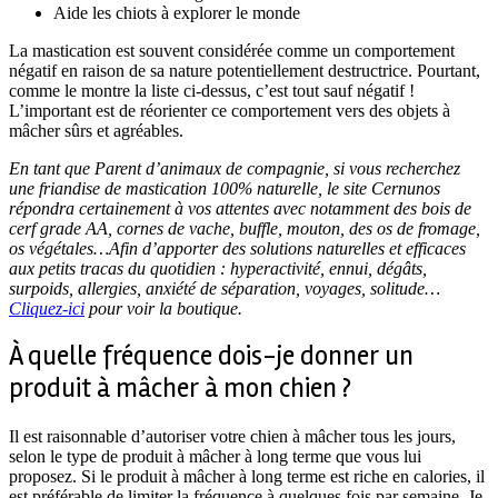
Aide les chiots à explorer le monde
La mastication est souvent considérée comme un comportement
négatif en raison de sa nature potentiellement destructrice. Pourtant,
comme le montre la liste ci-dessus, c’est tout sauf négatif !
L’important est de réorienter ce comportement vers des objets à
mâcher sûrs et agréables.
En tant que Parent d’animaux de compagnie, si vous recherchez
une friandise de mastication 100% naturelle, le site Cernunos
répondra certainement à vos attentes avec notamment des bois de
cerf grade AA, cornes de vache, buffle, mouton, des os de fromage,
os végétales…Afin d’apporter des solutions naturelles et efficaces
aux petits tracas du quotidien : hyperactivité, ennui, dégâts,
surpoids, allergies, anxiété de séparation, voyages, solitude…
Cliquez-ici
pour voir la boutique.
À quelle fréquence dois-je donner un
produit à mâcher à mon chien ?
Il est raisonnable d’autoriser votre chien à mâcher tous les jours,
selon le type de produit à mâcher à long terme que vous lui
proposez. Si le produit à mâcher à long terme est riche en calories, il
est préférable de limiter la fréquence à quelques fois par semaine. Je