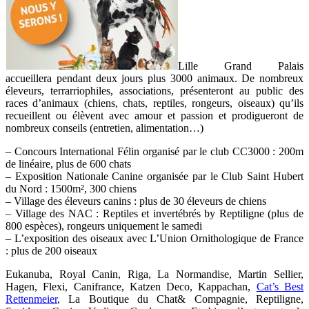
Lille Grand Palais
accueillera pendant deux jours plus 3000 animaux. De nombreux
éleveurs, terrarriophiles, associations, présenteront au public des
races d’animaux (chiens, chats, reptiles, rongeurs, oiseaux) qu’ils
recueillent ou élèvent avec amour et passion et prodigueront de
nombreux conseils (entretien, alimentation…)
– Concours International Félin organisé par le club CC3000 : 200m
de linéaire, plus de 600 chats
– Exposition Nationale Canine organisée par le Club Saint Hubert
du Nord : 1500m², 300 chiens
– Village des éleveurs canins : plus de 30 éleveurs de chiens
– Village des NAC : Reptiles et invertébrés by Reptiligne (plus de
800 espèces), rongeurs uniquement le samedi
– L’exposition des oiseaux avec L’Union Ornithologique de France
: plus de 200 oiseaux
Eukanuba, Royal Canin, Riga, La Normandise, Martin Sellier,
Hagen, Flexi, Canifrance, Katzen Deco, Kappachan,
Cat’s Best
Rettenmeier
, La Boutique du Chat& Compagnie, Reptiligne,