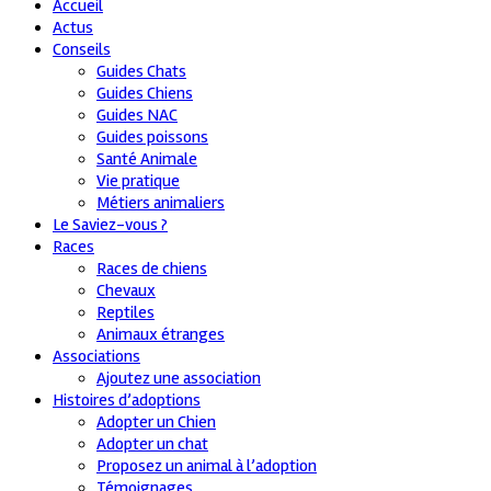
Accueil
Actus
Conseils
Guides Chats
Guides Chiens
Guides NAC
Guides poissons
Santé Animale
Vie pratique
Métiers animaliers
Le Saviez-vous ?
Races
Races de chiens
Chevaux
Reptiles
Animaux étranges
Associations
Ajoutez une association
Histoires d’adoptions
Adopter un Chien
Adopter un chat
Proposez un animal à l’adoption
Témoignages