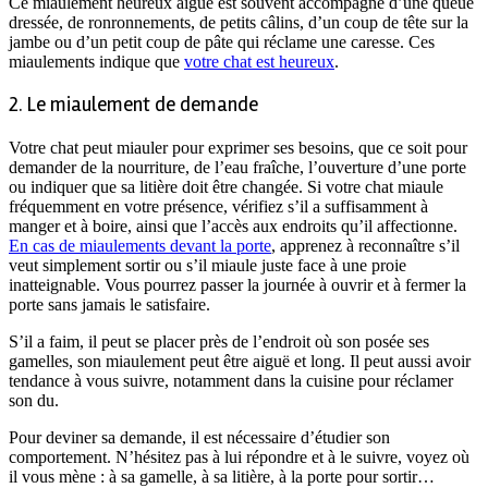
Ce miaulement heureux aiguë est souvent accompagné d’une queue
dressée, de ronronnements, de petits câlins, d’un coup de tête sur la
jambe ou d’un petit coup de pâte qui réclame une caresse. Ces
miaulements indique que
votre chat est heureux
.
2. Le miaulement de demande
Votre chat peut miauler pour exprimer ses besoins, que ce soit pour
demander de la nourriture, de l’eau fraîche, l’ouverture d’une porte
ou indiquer que sa litière doit être changée. Si votre chat miaule
fréquemment en votre présence, vérifiez s’il a suffisamment à
manger et à boire, ainsi que l’accès aux endroits qu’il affectionne.
En cas de miaulements devant la porte
, apprenez à reconnaître s’il
veut simplement sortir ou s’il miaule juste face à une proie
inatteignable. Vous pourrez passer la journée à ouvrir et à fermer la
porte sans jamais le satisfaire.
S’il a faim, il peut se placer près de l’endroit où son posée ses
gamelles, son miaulement peut être aiguë et long. Il peut aussi avoir
tendance à vous suivre, notamment dans la cuisine pour réclamer
son du.
Pour deviner sa demande, il est nécessaire d’étudier son
comportement. N’hésitez pas à lui répondre et à le suivre, voyez où
il vous mène : à sa gamelle, à sa litière, à la porte pour sortir…