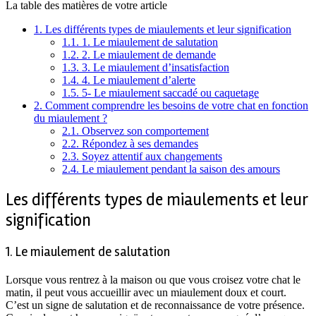
La table des matières de votre article
1.
Les différents types de miaulements et leur signification
1.1.
1. Le miaulement de salutation
1.2.
2. Le miaulement de demande
1.3.
3. Le miaulement d’insatisfaction
1.4.
4. Le miaulement d’alerte
1.5.
5- Le miaulement saccadé ou caquetage
2.
Comment comprendre les besoins de votre chat en fonction
du miaulement ?
2.1.
Observez son comportement
2.2.
Répondez à ses demandes
2.3.
Soyez attentif aux changements
2.4.
Le miaulement pendant la saison des amours
Les différents types de miaulements et leur
signification
1. Le miaulement de salutation
Lorsque vous rentrez à la maison ou que vous croisez votre chat le
matin, il peut vous accueillir avec un miaulement doux et court.
C’est un signe de salutation et de reconnaissance de votre présence.