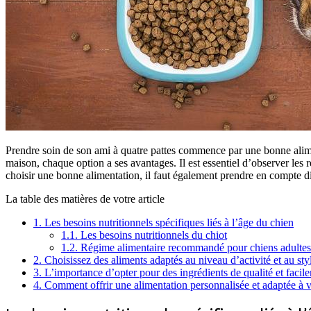
Prendre soin de son ami à quatre pattes commence par une bonne alimen
maison, chaque option a ses avantages. Il est essentiel d’observer les r
choisir une bonne alimentation, il faut également prendre en compte di
La table des matières de votre article
1.
Les besoins nutritionnels spécifiques liés à l’âge du chien
1.1.
Les besoins nutritionnels du chiot
1.2.
Régime alimentaire recommandé pour chiens adultes 
2.
Choisissez des aliments adaptés au niveau d’activité et au sty
3.
L’importance d’opter pour des ingrédients de qualité et facile
4.
Comment offrir une alimentation personnalisée et adaptée à v