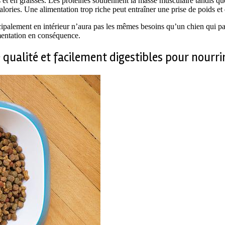
s et en graisses. Les protéines soutiennent la masse musculaire tandis que
calories. Une alimentation trop riche peut entraîner une prise de poids e
cipalement en intérieur n’aura pas les mêmes besoins qu’un chien qui p
imentation en conséquence.
 qualité et facilement digestibles pour nourri