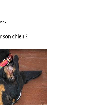
ien ?
 son chien ?