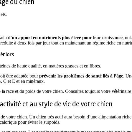
’âge du chien
els.
soin d’
un apport en nutriments plus élevé pour leur croissance
, no
e réduite à deux fois par jour tout en maintenant un régime riche en nutr
éniors
éines de haute qualité, en matières grasses et en fibres.
doit être adaptée pour
prévenir les problèmes de santé liés à l’âge
. Un
B, C et E et en minéraux.
 race et du poids de votre chien. Consultez toujours votre vétérinaire 
tivité et au style de vie de votre chien
de votre chien. Un chien très actif aura besoin d’une alimentation riche
calorique pour éviter le surpoids.