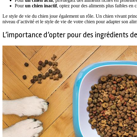
Pour
un chien actif
, privilégiez des aliments riches en protéine
Pour
un chien inactif
, optez pour des aliments plus faibles en 
Le style de vie du chien joue également un rôle. Un chien vivant prin
niveau d’activité et le style de vie de votre chien pour adapter son al
L’importance d’opter pour des ingrédients de