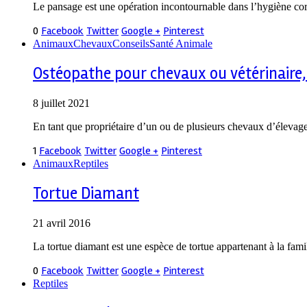
Le pansage est une opération incontournable dans l’hygiène corp
0
Facebook
Twitter
Google +
Pinterest
Animaux
Chevaux
Conseils
Santé Animale
Ostéopathe pour chevaux ou vétérinaire, 
8 juillet 2021
En tant que propriétaire d’un ou de plusieurs chevaux d’élevage
1
Facebook
Twitter
Google +
Pinterest
Animaux
Reptiles
Tortue Diamant
21 avril 2016
La tortue diamant est une espèce de tortue appartenant à la fa
0
Facebook
Twitter
Google +
Pinterest
Reptiles