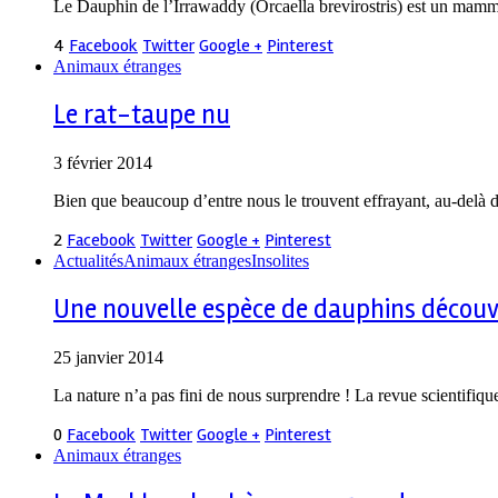
Le Dauphin de l’Irrawaddy (Orcaella brevirostris) est un mammi
4
Facebook
Twitter
Google +
Pinterest
Animaux étranges
Le rat-taupe nu
3 février 2014
Bien que beaucoup d’entre nous le trouvent effrayant, au-delà d
2
Facebook
Twitter
Google +
Pinterest
Actualités
Animaux étranges
Insolites
Une nouvelle espèce de dauphins découve
25 janvier 2014
La nature n’a pas fini de nous surprendre ! La revue scientifiq
0
Facebook
Twitter
Google +
Pinterest
Animaux étranges