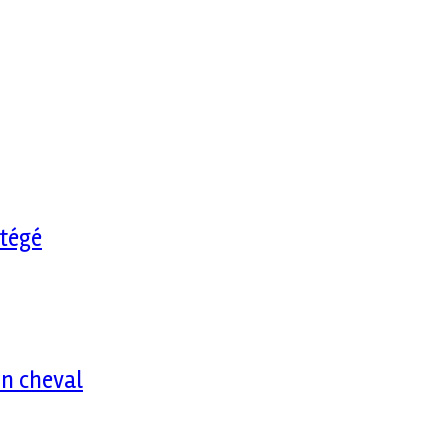
otégé
on cheval