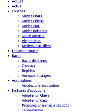
Accueil
Actus
Conseils
Guides Chats
Guides Chiens
Guides NAC
Guides poissons
Santé Animale
Vie pratique
Métiers animaliers
Le Saviez-vous ?
Races
Races de chiens
Chevaux
Reptiles
Animaux étranges
Associations
Ajoutez une association
Histoires d’adoptions
Adopter un Chien
Adopter un chat
Proposez un animal à l’adoption
Témoignages