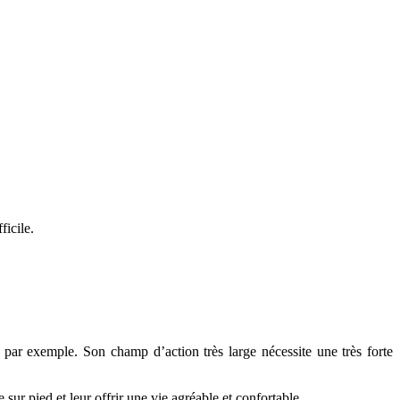
ficile.
 par exemple. Son champ d’action très large nécessite une très forte
sur pied et leur offrir une vie agréable et confortable.