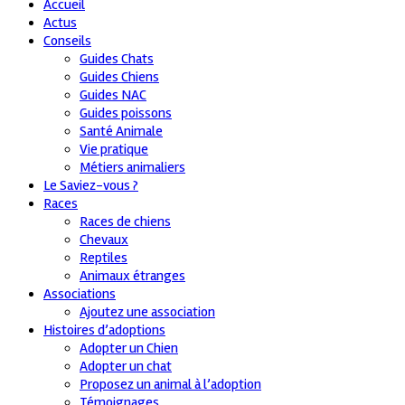
Accueil
Actus
Conseils
Guides Chats
Guides Chiens
Guides NAC
Guides poissons
Santé Animale
Vie pratique
Métiers animaliers
Le Saviez-vous ?
Races
Races de chiens
Chevaux
Reptiles
Animaux étranges
Associations
Ajoutez une association
Histoires d’adoptions
Adopter un Chien
Adopter un chat
Proposez un animal à l’adoption
Témoignages