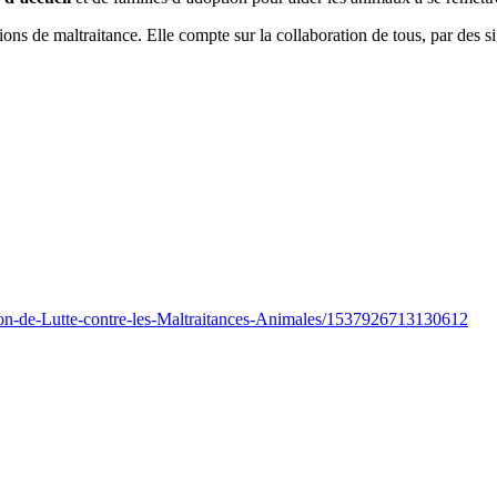
ons de maltraitance. Elle compte sur la collaboration de tous, par des s
n-de-Lutte-contre-les-Maltraitances-Animales/1537926713130612