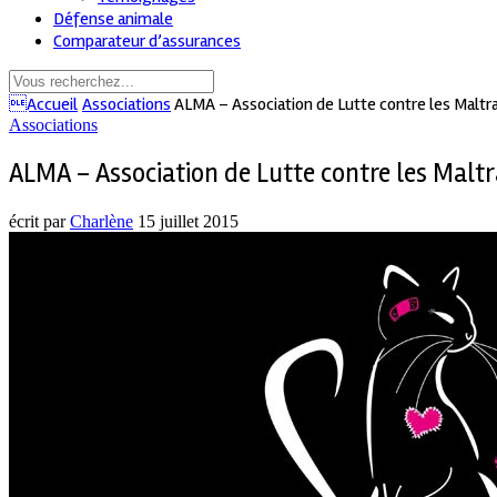
Défense animale
Comparateur d’assurances
Accueil
Associations
ALMA – Association de Lutte contre les Maltr
Associations
ALMA – Association de Lutte contre les Malt
écrit par
Charlène
15 juillet 2015