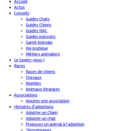
Accueil
Actus
Conseils
Guides Chats
Guides Chiens
Guides NAC
Guides poissons
Santé Animale
Vie pratique
Métiers animaliers
Le Saviez-vous ?
Races
Races de chiens
Chevaux
Reptiles
Animaux étranges
Associations
Ajoutez une association
Histoires d’adoptions
Adopter un Chien
Adopter un chat
Proposez un animal à l’adoption
Témoignages