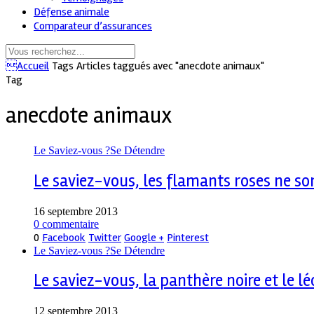
Défense animale
Comparateur d’assurances
Accueil
Tags
Articles taggués avec "anecdote animaux"
Tag
anecdote animaux
Le Saviez-vous ?
Se Détendre
Le saviez-vous, les flamants roses ne so
16 septembre 2013
0 commentaire
0
Facebook
Twitter
Google +
Pinterest
Le Saviez-vous ?
Se Détendre
Le saviez-vous, la panthère noire et le 
12 septembre 2013