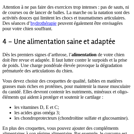
Attention à ne pas faire des exercices trop intenses : pas de sauts, ni
de courses ou de lancer de balles. La marche ou la natation sont des
activités douces qui limitent les chocs et traumatismes articulaires.
Des séances d’
hydrothérapie
peuvent également être envisagées
pour votre chien souffrant.
4 – Une alimentation saine et adaptée
Dès les premiers signes d’arthrose, l’
alimentation
de votre chien
doit être revue et adaptée. Il faut lutter contre le surpoids et la prise
de poids. Une charge pondérale élevée provoque la dégradation
prématurée des articulations du chien.
Vous devez choisir des croquettes de qualité, faibles en matières
grasses mais riches en protéines, pour maintenir la masse musculaire
du canidé. Elles devront contenir les nutriments, minéraux et oligo-
éléments qui aident à protéger et soutenir le cartilage :
les vitamines D, E et C;
les acides gras oméga 3;
les chondroprotecteurs (chondroïtine sulfate et glucosamine).
En plus des croquettes, vous pouvez ajouter des compléments
alimentaires à son régime alimentaire. Par exemple, le curcuma est