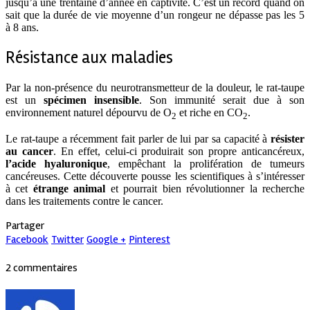
jusqu’à une trentaine d’année en captivité. C’est un record quand on
sait que la durée de vie moyenne d’un rongeur ne dépasse pas les 5
à 8 ans.
Résistance aux maladies
Par la non-présence du neurotransmetteur de la douleur, le rat-taupe
est un
spécimen insensible
. Son immunité serait due à son
environnement naturel dépourvu de O
et riche en CO
.
2
2
Le rat-taupe a récemment fait parler de lui par sa capacité à
résister
au cancer
. En effet, celui-ci produirait son propre anticancéreux,
l’acide hyaluronique
, empêchant la prolifération de tumeurs
cancéreuses. Cette découverte pousse les scientifiques à s’intéresser
à cet
étrange animal
et pourrait bien révolutionner la recherche
dans les traitements contre le cancer.
Partager
Facebook
Twitter
Google +
Pinterest
2 commentaires