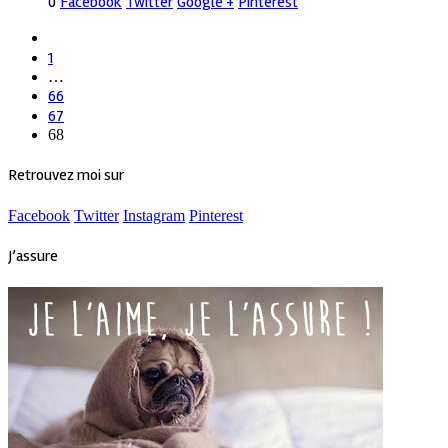
0
Facebook
Twitter
Google +
Pinterest
1
…
66
67
68
Retrouvez moi sur
Facebook
Twitter
Instagram
Pinterest
J’assure