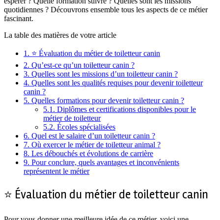
espérer ? Quelle formation suivre ? Quelles sont les missions
quotidiennes ? Découvrons ensemble tous les aspects de ce métier
fascinant.
La table des matières de votre article
1.
⭐ Évaluation du métier de toiletteur canin
2.
Qu’est-ce qu’un toiletteur canin ?
3.
Quelles sont les missions d’un toiletteur canin ?
4.
Quelles sont les qualités requises pour devenir toiletteur
canin ?
5.
Quelles formations pour devenir toiletteur canin ?
5.1.
Diplômes et certifications disponibles pour le
métier de toiletteur
5.2.
Écoles spécialisées
6.
Quel est le salaire d’un toiletteur canin ?
7.
Où exercer le métier de toiletteur animal ?
8.
Les débouchés et évolutions de carrière
9.
Pour conclure, quels avantages et inconvénients
représentent le métier
⭐ Évaluation du métier de toiletteur canin
Pour vous donner une meilleure idée de ce métier, voici une