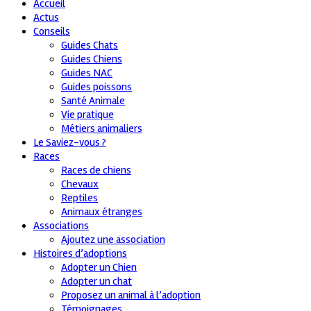
Accueil
Actus
Conseils
Guides Chats
Guides Chiens
Guides NAC
Guides poissons
Santé Animale
Vie pratique
Métiers animaliers
Le Saviez-vous ?
Races
Races de chiens
Chevaux
Reptiles
Animaux étranges
Associations
Ajoutez une association
Histoires d’adoptions
Adopter un Chien
Adopter un chat
Proposez un animal à l’adoption
Témoignages