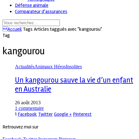
Défense animale
Comparateur d’assurances
Accueil
Tags
Articles taggués avec "kangourou"
Tag
kangourou
Actualités
Animaux Héros
Insolites
Un kangourou sauve la vie d’un enfant
en Australie
26 août 2013
1 commentaire
1
Facebook
Twitter
Google +
Pinterest
Retrouvez moi sur