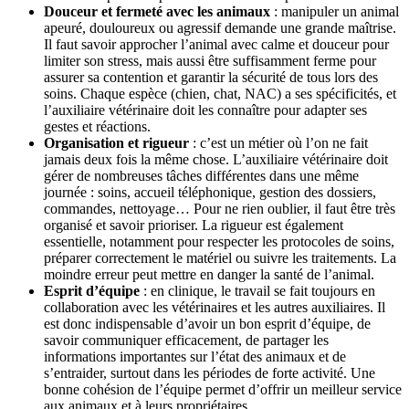
Douceur et fermeté avec les animaux
: manipuler un animal
apeuré, douloureux ou agressif demande une grande maîtrise.
Il faut savoir approcher l’animal avec calme et douceur pour
limiter son stress, mais aussi être suffisamment ferme pour
assurer sa contention et garantir la sécurité de tous lors des
soins. Chaque espèce (chien, chat, NAC) a ses spécificités, et
l’auxiliaire vétérinaire doit les connaître pour adapter ses
gestes et réactions.
Organisation et rigueur
: c’est un métier où l’on ne fait
jamais deux fois la même chose. L’auxiliaire vétérinaire doit
gérer de nombreuses tâches différentes dans une même
journée : soins, accueil téléphonique, gestion des dossiers,
commandes, nettoyage… Pour ne rien oublier, il faut être très
organisé et savoir prioriser. La rigueur est également
essentielle, notamment pour respecter les protocoles de soins,
préparer correctement le matériel ou suivre les traitements. La
moindre erreur peut mettre en danger la santé de l’animal.
Esprit d’équipe
: en clinique, le travail se fait toujours en
collaboration avec les vétérinaires et les autres auxiliaires. Il
est donc indispensable d’avoir un bon esprit d’équipe, de
savoir communiquer efficacement, de partager les
informations importantes sur l’état des animaux et de
s’entraider, surtout dans les périodes de forte activité. Une
bonne cohésion de l’équipe permet d’offrir un meilleur service
aux animaux et à leurs propriétaires.