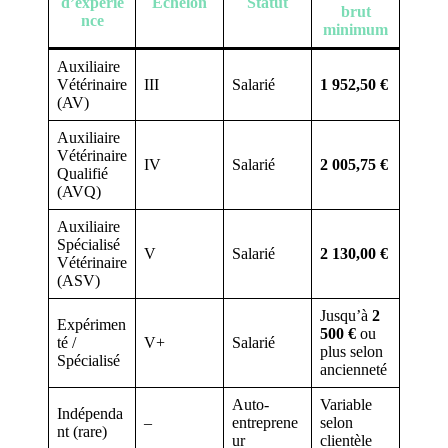
d’expérie
Échelon
Statut
brut
nce
minimum
Auxiliaire
Vétérinaire
III
Salarié
1 952,50 €
(AV)
Auxiliaire
Vétérinaire
IV
Salarié
2 005,75 €
Qualifié
(AVQ)
Auxiliaire
Spécialisé
V
Salarié
2 130,00 €
Vétérinaire
(ASV)
Jusqu’à
2
Expérimen
500 €
ou
té /
V+
Salarié
plus selon
Spécialisé
ancienneté
Auto-
Variable
Indépenda
–
entreprene
selon
nt (rare)
ur
clientèle