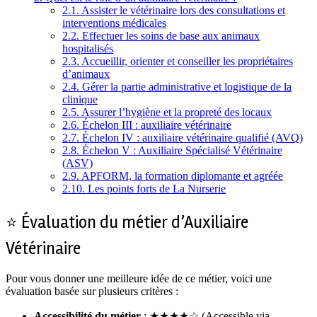
2.1.
Assister le vétérinaire lors des consultations et
interventions médicales
2.2.
Effectuer les soins de base aux animaux
hospitalisés
2.3.
Accueillir, orienter et conseiller les propriétaires
d’animaux
2.4.
Gérer la partie administrative et logistique de la
clinique
2.5.
Assurer l’hygiène et la propreté des locaux
2.6.
Échelon III : auxiliaire vétérinaire
2.7.
Échelon IV : auxiliaire vétérinaire qualifié (AVQ)
2.8.
Échelon V : Auxiliaire Spécialisé Vétérinaire
(ASV)
2.9.
APFORM, la formation diplomante et agréée
2.10.
Les points forts de La Nurserie
⭐ Évaluation du métier d’Auxiliaire
Vétérinaire
Pour vous donner une meilleure idée de ce métier, voici une
évaluation basée sur plusieurs critères :
Accessibilité du métier
: ★★★★☆ (Accessible via