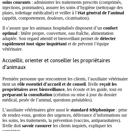
soins courants
: administrer les traitements prescrits (comprimés,
injections, pommades), assurer les soins d’hygiène (nettoyage des
plaies, toilettage médicalisé) et veiller à l’
état général de l’animal
(appétit, comportement, douleurs, cicatrisation).
Il s’assure que les animaux hospitalisés disposent d’un
confort
optimal
: litière propre, couverture, eau fraîche, alimentation
adaptée. Son regard attentif et bienveillant permet de
détecter
rapidement tout signe inquiétant
et de prévenir l’équipe
vétérinaire.
Accueillir, orienter et conseiller les propriétaires
d’animaux
Première personne que rencontrent les clients, l’auxiliaire vétérinaire
tient un
rôle essentiel d’accueil et de conseil
. Il/elle
reçoit les
propriétaires avec bienveillance
, les écoute et les guide, tout en
préparant la consultation
(création ou mise à jour du dossier
médical, pesée de l’animal, questions préalables).
L’auxiliaire vétérinaires gère aussi le
standard téléphonique
: prise
de rendez-vous, gestion des urgences, délivrance d’informations sur
les soins, les traitements, la prévention (vaccins, antiparasitaires).
Il/elle doit
savoir rassurer
les clients inquiets, expliquer les
consignes