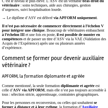
C’est le niveau le plus élevé. L’ASV est un véritable
bras droit du
vétérinaire
: soins techniques, aide aux chirurgies, gestion
d’urgences, suivi hospitalisation lourde.
→ Le diplôme d’ASV est délivré
via APFORM uniquement
.
Il n’est pas nécessaire de commencer directement à l’échelon V
pour intégrer une clinique
. Beaucoup de vétérinaires embauchent
à l’échelon III
et une fois en poste,
il est possible de monter en
compétences
et de passer un titre d’ASV via la VAE (Validation des
Acquis de l’Expérience) après une ou plusieurs années
d’expérience.
Comment se former pour devenir auxiliaire
vétérinaire ?
APFORM, la formation diplomante et agréée
Comme mentionné, la seule formation
diplômante et agréée
est
celle d’
ASV via APFORM
, mais elle n’est pas toujours accessible à
tous : sélection stricte, apprentissage, contraintes géographiques.
Pour les personnes en reconversion, ou celles qui souhaitent
se
former à distance et à leur rythme
, la formation d’
Auxiliaire