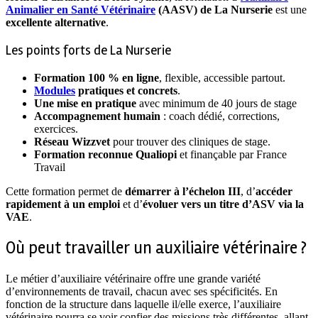
Animalier en Santé Vétérinaire
(AASV) de La Nurserie
est une
excellente alternative
.
Les points forts de La Nurserie
Formation 100 % en ligne
, flexible, accessible partout.
Modules
pratiques et concrets
.
Une mise en pratique
avec minimum de 40 jours de stage
Accompagnement humain
: coach dédié, corrections,
exercices.
Réseau Wizzvet
pour trouver des cliniques de stage.
Formation reconnue Qualiopi
et finançable par France
Travail
Cette formation permet de
démarrer à l’échelon III
, d’
accéder
rapidement à un emploi
et d’
évoluer vers un titre d’ASV via la
VAE
.
Où peut travailler un auxiliaire vétérinaire ?
Le métier d’auxiliaire vétérinaire offre une grande variété
d’environnements de travail, chacun avec ses spécificités. En
fonction de la structure dans laquelle il/elle exerce, l’auxiliaire
vétérinaire pourra se voir confier des missions très différentes, allant