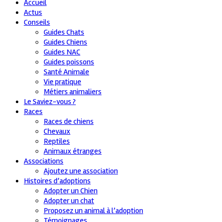
Accueil
Actus
Conseils
Guides Chats
Guides Chiens
Guides NAC
Guides poissons
Santé Animale
Vie pratique
Métiers animaliers
Le Saviez-vous ?
Races
Races de chiens
Chevaux
Reptiles
Animaux étranges
Associations
Ajoutez une association
Histoires d’adoptions
Adopter un Chien
Adopter un chat
Proposez un animal à l’adoption
Témoignages